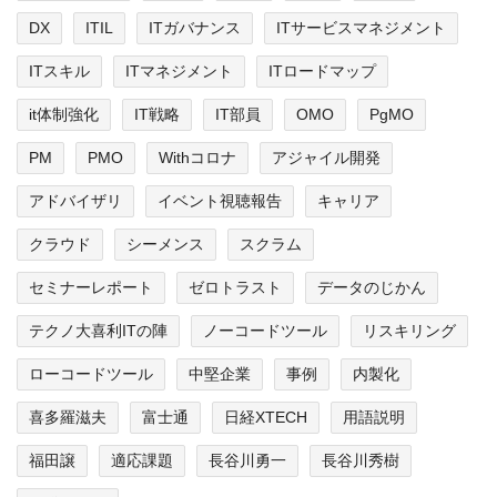
DX
ITIL
ITガバナンス
ITサービスマネジメント
ITスキル
ITマネジメント
ITロードマップ
it体制強化
IT戦略
IT部員
OMO
PgMO
PM
PMO
Withコロナ
アジャイル開発
アドバイザリ
イベント視聴報告
キャリア
クラウド
シーメンス
スクラム
セミナーレポート
ゼロトラスト
データのじかん
テクノ大喜利ITの陣
ノーコードツール
リスキリング
ローコードツール
中堅企業
事例
内製化
喜多羅滋夫
富士通
日経XTECH
用語説明
福田譲
適応課題
長谷川勇一
長谷川秀樹